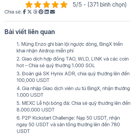
5/5 - (371 bình chọn)
Chia sẻ:
Bài viết liên quan
1.
Mừng Enzo ghi bàn lội ngược dòng, BingX triển
khai nhận Airdrop miễn phí
2.
Giao dịch hợp đồng TAO, WLD, LINK và các coin
hot – Chia sẻ quỹ thưởng 1.000 SOL
3.
Đoán giá SK Hynix ADR, chia quỹ thưởng lên đến
100,000 USDT
4.
Gia nhập Giao dịch viên ưu tú BingX, nhận thưởng
1.000 USDT
5.
MEXC Lễ hội bóng đá: Chia sẻ quỹ thưởng lên đến
8.000.000 USDT
6.
P2P Kickstart Challenge: Nạp 50 USDT, nhận
ngay 50 USDT và săn tổng thưởng lên đến 780
USDT