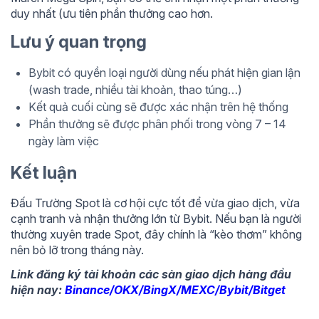
duy nhất (ưu tiên phần thưởng cao hơn.
Lưu ý quan trọng
Bybit có quyền loại người dùng nếu phát hiện gian lận
(wash trade, nhiều tài khoản, thao túng…)
Kết quả cuối cùng sẽ được xác nhận trên hệ thống
Phần thưởng sẽ được phân phối trong vòng 7 – 14
ngày làm việc
Kết luận
Đấu Trường Spot là cơ hội cực tốt để vừa giao dịch, vừa
cạnh tranh và nhận thưởng lớn từ Bybit. Nếu bạn là người
thường xuyên trade Spot, đây chính là “kèo thơm” không
nên bỏ lỡ trong tháng này.
Link đăng ký tài khoản các sàn giao dịch hàng đầu
hiện nay:
Binance
/
OKX
/
BingX
/
MEXC
/
Bybit
/
Bitget