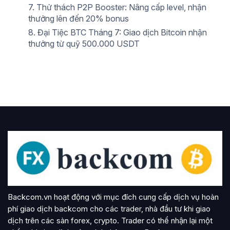
7.
Thử thách P2P Booster: Nâng cấp level, nhận
thưởng lên đến 20% bonus
8.
Đại Tiệc BTC Tháng 7: Giao dịch Bitcoin nhận
thưởng từ quỹ 500.000 USDT
Backcom.vn hoạt động với mục đích cung cấp dịch vụ hoàn
phí giao dịch backcom cho các trader, nhà đầu tư khi giao
dịch trên các sàn forex, crypto. Trader có thể nhận lại một