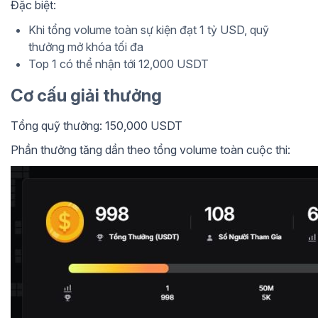
Đặc biệt:
Khi tổng volume toàn sự kiện đạt 1 tỷ USD, quỹ
thưởng mở khóa tối đa
Top 1 có thể nhận tới 12,000 USDT
Cơ cấu giải thưởng
Tổng quỹ thưởng: 150,000 USDT
Phần thưởng tăng dần theo tổng volume toàn cuộc thi: