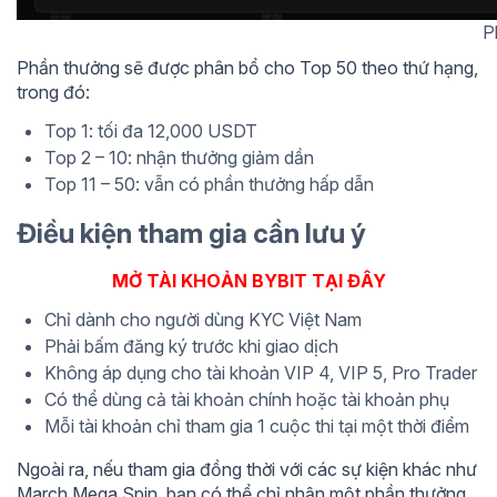
P
Phần thưởng sẽ được phân bổ cho Top 50 theo thứ hạng,
trong đó:
Top 1: tối đa 12,000 USDT
Top 2 – 10: nhận thưởng giảm dần
Top 11 – 50: vẫn có phần thưởng hấp dẫn
Điều kiện tham gia cần lưu ý
MỞ TÀI KHOẢN BYBIT TẠI ĐÂY
Chỉ dành cho người dùng KYC Việt Nam
Phải bấm đăng ký trước khi giao dịch
Không áp dụng cho tài khoản VIP 4, VIP 5, Pro Trader
Có thể dùng cả tài khoản chính hoặc tài khoản phụ
Mỗi tài khoản chỉ tham gia 1 cuộc thi tại một thời điểm
Ngoài ra, nếu tham gia đồng thời với các sự kiện khác như
March Mega Spin, bạn có thể chỉ nhận một phần thưởng