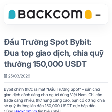
Đấu Trường Spot Bybit:
Đua top giao dịch, chia quỹ
thưởng 150,000 USDT
25/03/2026
Bybit chính thức ra mắt “Đấu Trường Spot” – sân chơi
giao dịch dành riêng cho người dùng Việt Nam. Chỉ cần
trade càng nhiều, thứ hạng càng cao, bạn có cơ hội chia
sẻ quỹ thưởng lên đến 150,000 USDT cực hấp dẫn.
Cùng
Backcom.vn
tìm hiểu nhé!