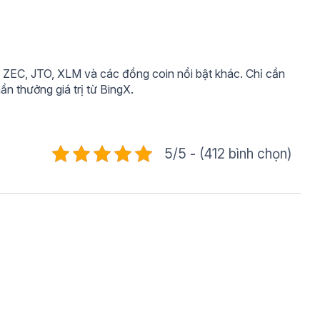
 ZEC, JTO, XLM và các đồng coin nổi bật khác. Chỉ cần
ần thưởng giá trị từ BingX.
5/5 - (412 bình chọn)