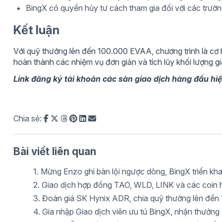
BingX có quyền hủy tư cách tham gia đối với các trường
Kết luận
Với quỹ thưởng lên đến 100.000 EVAA, chương trình là cơ
hoàn thành các nhiệm vụ đơn giản và tích lũy khối lượng gi
Link đăng ký tài khoản các sàn giao dịch hàng đầu hi
Chia sẻ:
Bài viết liên quan
1.
Mừng Enzo ghi bàn lội ngược dòng, BingX triển kha
2.
Giao dịch hợp đồng TAO, WLD, LINK và các coin h
3.
Đoán giá SK Hynix ADR, chia quỹ thưởng lên đế
4.
Gia nhập Giao dịch viên ưu tú BingX, nhận thưởn