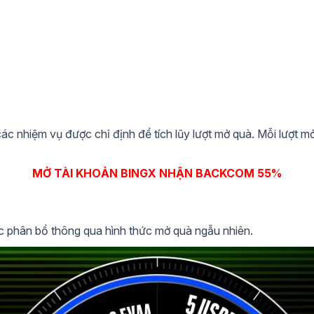
ác nhiệm vụ được chỉ định để tích lũy lượt mở quà. Mỗi lượt m
MỞ TÀI KHOẢN BINGX NHẬN BACKCOM 55%
 phân bổ thông qua hình thức mở quà ngẫu nhiên.