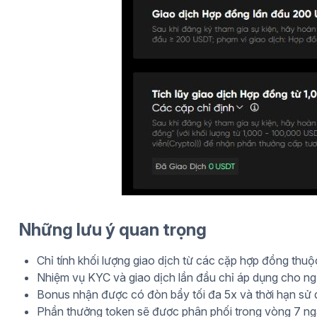
Những lưu ý quan trọng
Chỉ tính khối lượng giao dịch từ các cặp hợp đồng thuộ
Nhiệm vụ KYC và giao dịch lần đầu chỉ áp dụng cho ng
Bonus nhận được có đòn bẩy tối đa 5x và thời hạn sử 
Phần thưởng token sẽ được phân phối trong vòng 7 ngày