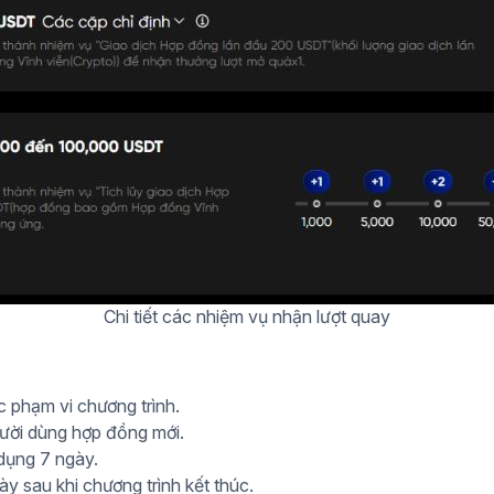
Chi tiết các nhiệm vụ nhận lượt quay
c phạm vi chương trình.
ười dùng hợp đồng mới.
dụng 7 ngày.
 sau khi chương trình kết thúc.