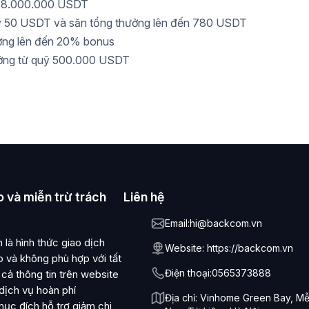
ến 8.000.000 USDT
ay 50 USDT và săn tổng thưởng lên đến 780 USDT
ưởng lên đến 20% bonus
hưởng từ quỹ 500.000 USDT
o và miễn trừ trách
Liên hệ
Email:
hi@backcom.vn
h là hình thức giao dịch
Website: https://backcom.vn
ro và không phù hợp với tất
Điện thoại:
0565373888
 cả thông tin trên website
 dịch vụ hoàn phí
Địa chỉ: Vinhome Green Bay, Mễ 
c đích hỗ trợ giảm chi