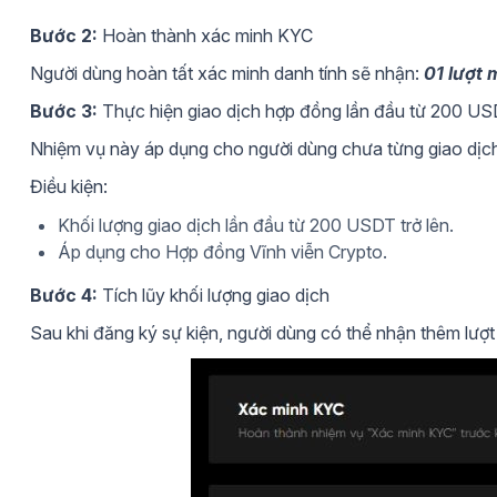
Bước 2:
Hoàn thành xác minh KYC
Người dùng hoàn tất xác minh danh tính sẽ nhận:
01 lượt
Bước 3:
Thực hiện giao dịch hợp đồng lần đầu từ 200 U
Nhiệm vụ này áp dụng cho người dùng chưa từng giao dịc
Điều kiện:
Khối lượng giao dịch lần đầu từ 200 USDT trở lên.
Áp dụng cho Hợp đồng Vĩnh viễn Crypto.
Bước 4:
Tích lũy khối lượng giao dịch
Sau khi đăng ký sự kiện, người dùng có thể nhận thêm lượt