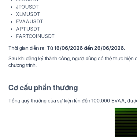
JTOUSDT
XLMUSDT
EVAAUSDT
APTUSDT
FARTCOINUSDT
Thời gian diễn ra: Từ
16/06/2026 đến 26/06/2026
.
Sau khi đăng ký thành công, người dùng có thể thực hiện c
chương trình.
Cơ cấu phần thưởng
Tổng quỹ thưởng của sự kiện lên đến 100.000 EVAA, được