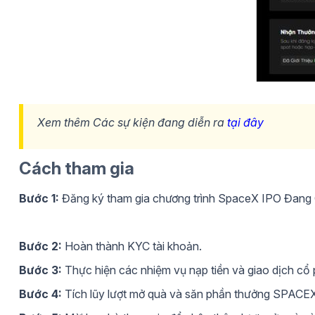
Xem thêm Các sự kiện đang diễn ra
tại đây
Cách tham gia
Bước 1:
Đăng ký tham gia chương trình SpaceX IPO Đang 
Bước 2:
Hoàn thành KYC tài khoản.
Bước 3:
Thực hiện các nhiệm vụ nạp tiền và giao dịch cổ 
Bước 4:
Tích lũy lượt mở quà và săn phần thưởng SPACE