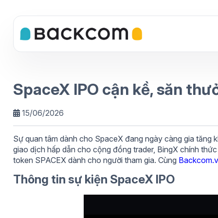
SpaceX IPO cận kề, săn th
15/06/2026
Sự quan tâm dành cho SpaceX đang ngày càng gia tăng khi 
giao dịch hấp dẫn cho cộng đồng trader, BingX chính thứ
token SPACEX dành cho người tham gia. Cùng
Backcom.
Thông tin sự kiện SpaceX IPO