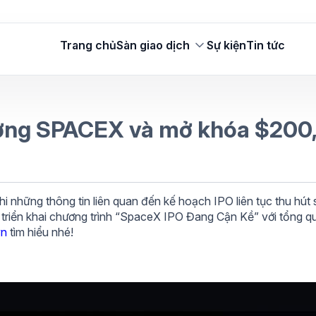
Trang chủ
Sàn giao dịch
Sự kiện
Tin tức
ưởng SPACEX và mở khóa $200
những thông tin liên quan đến kế hoạch IPO liên tục thu hút 
c triển khai chương trình “SpaceX IPO Đang Cận Kề” với tổng
vn
tìm hiểu nhé!