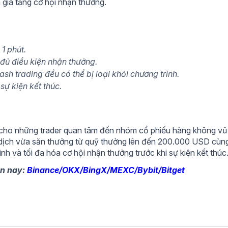
gia tăng cơ hội nhận thưởng.
 1 phút.
đủ điều kiện nhận thưởng.
sh trading đều có thể bị loại khỏi chương trình.
ự kiện kết thúc.
o những trader quan tâm đến nhóm cổ phiếu hàng không vũ trụ
ao dịch vừa săn thưởng từ quỹ thưởng lên đến 200.000 USD cùn
h và tối đa hóa cơ hội nhận thưởng trước khi sự kiện kết thúc
ện nay:
Binance
/
OKX
/
BingX
/
MEXC
/
Bybit
/
Bitget