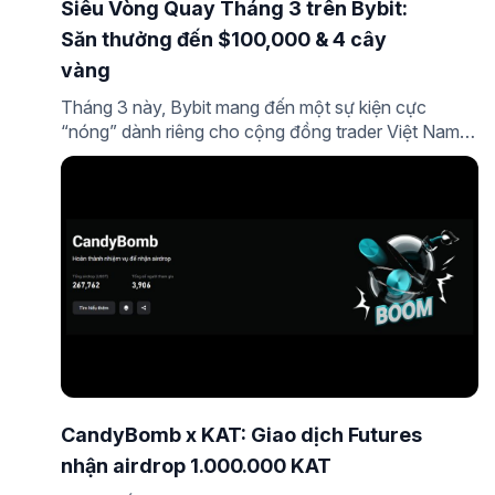
Siêu Vòng Quay Tháng 3 trên Bybit:
Săn thưởng đến $100,000 & 4 cây
vàng
Tháng 3 này, Bybit mang đến một sự kiện cực
“nóng” dành riêng cho cộng đồng trader Việt Nam:
Siêu Vòng Quay Tháng 3. Chỉ cần giao dịch và
hoàn…
CandyBomb x KAT: Giao dịch Futures
nhận airdrop 1.000.000 KAT