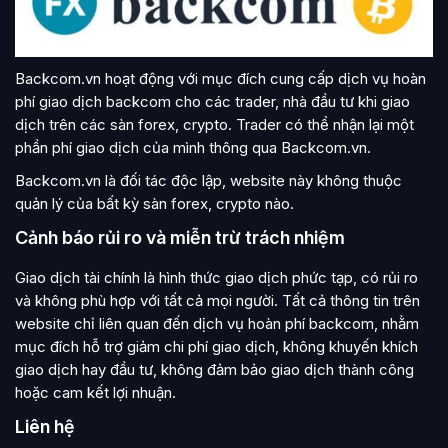
Backcom.vn hoạt động với mục đích cung cấp dịch vụ hoàn
phí giao dịch backcom cho các trader, nhà đầu tư khi giao
dịch trên các sàn forex, crypto. Trader có thể nhận lại một
phần phí giao dịch của mình thông qua Backcom.vn.
Backcom.vn là đối tác độc lập, website này không thuộc
quản lý của bất kỳ sàn forex, crypto nào.
Cảnh báo rủi ro và miễn trừ trách nhiệm
Giao dịch tài chính là hình thức giao dịch phức tạp, có rủi ro
và không phù hợp với tất cả mọi người. Tất cả thông tin trên
website chỉ liên quan đến dịch vụ hoàn phí backcom, nhằm
mục đích hỗ trợ giảm chi phí giao dịch, không khuyến khích
giao dịch hay đầu tư, không đảm bảo giao dịch thành công
hoặc cam kết lợi nhuận.
Liên hệ