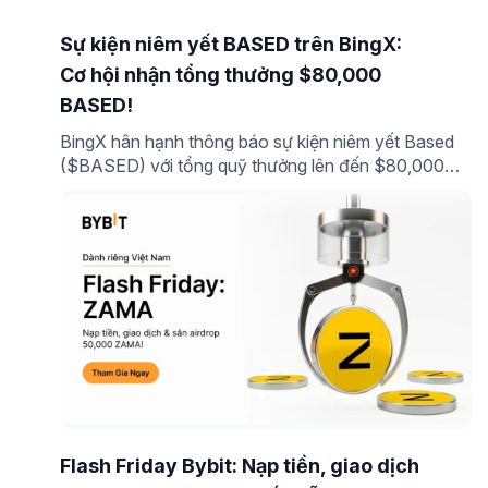
Sự kiện niêm yết BASED trên BingX:
Cơ hội nhận tổng thưởng $80,000
BASED!
BingX hân hạnh thông báo sự kiện niêm yết Based
($BASED) với tổng quỹ thưởng lên đến $80,000
BASED! Đây là cơ hội tuyệt vời để cộng đồng tham
gia…
Flash Friday Bybit: Nạp tiền, giao dịch