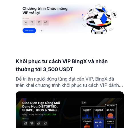
Khôi phục tư cách VIP BingX và nhận
thưởng tới 3,500 USDT
Để tri ân người dùng từng đạt cấp VIP, BingX đã
triển khai chương trình khôi phục tư cách VIP dành
riêng cho các trader đủ điều kiện. Khi đăng…