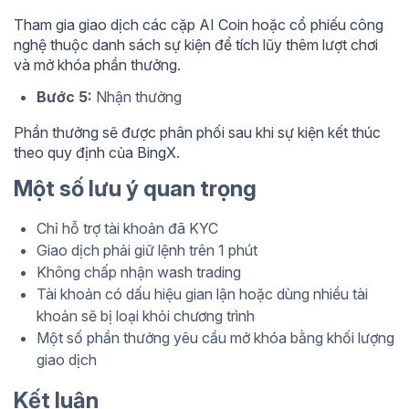
Tham gia giao dịch các cặp AI Coin hoặc cổ phiếu công
nghệ thuộc danh sách sự kiện để tích lũy thêm lượt chơi
và mở khóa phần thưởng.
Bước 5:
Nhận thưởng
Phần thưởng sẽ được phân phối sau khi sự kiện kết thúc
theo quy định của BingX.
Một số lưu ý quan trọng
Chỉ hỗ trợ tài khoản đã KYC
Giao dịch phải giữ lệnh trên 1 phút
Không chấp nhận wash trading
Tài khoản có dấu hiệu gian lận hoặc dùng nhiều tài
khoản sẽ bị loại khỏi chương trình
Một số phần thưởng yêu cầu mở khóa bằng khối lượng
giao dịch
Kết luận