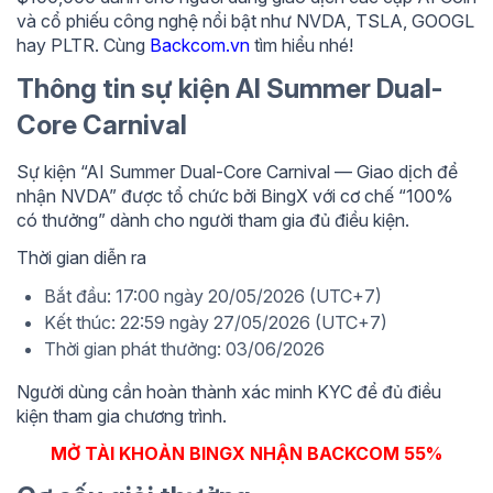
và cổ phiếu công nghệ nổi bật như NVDA, TSLA, GOOGL
hay PLTR. Cùng
Backcom.vn
tìm hiểu nhé!
Thông tin sự kiện AI Summer Dual-
Core Carnival
Sự kiện “AI Summer Dual-Core Carnival — Giao dịch để
nhận NVDA” được tổ chức bởi BingX với cơ chế “100%
có thưởng” dành cho người tham gia đủ điều kiện.
Thời gian diễn ra
Bắt đầu: 17:00 ngày 20/05/2026 (UTC+7)
Kết thúc: 22:59 ngày 27/05/2026 (UTC+7)
Thời gian phát thưởng: 03/06/2026
Người dùng cần hoàn thành xác minh KYC để đủ điều
kiện tham gia chương trình.
MỞ TÀI KHOẢN BINGX NHẬN BACKCOM 55%