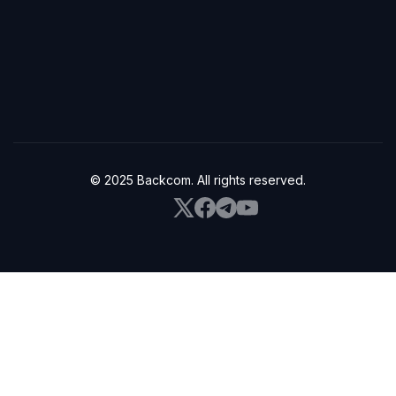
© 2025 Backcom. All rights reserved.