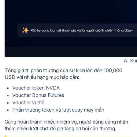
AI Su
Tổng giá trị phần thưởng của sự kiện lên đến 100,000
USD với nhiều hạng mục hấp dẫn:
Voucher token NVDA
Voucher Bonus Futures
Voucher vị thế
Phần thưởng token và lượt quay may mắn
Càng hoàn thành nhiều nhiệm vụ, người dùng càng nhận
thêm nhiều lượt chơi để gia tăng cơ hội săn thưởng.