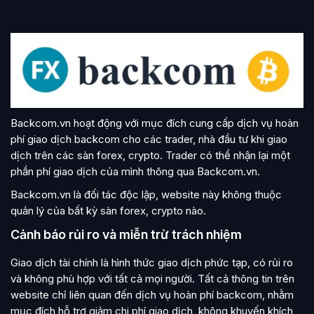
Backcom.vn hoạt động với mục đích cung cấp dịch vụ hoàn
phí giao dịch backcom cho các trader, nhà đầu tư khi giao
dịch trên các sàn forex, crypto. Trader có thể nhận lại một
phần phí giao dịch của mình thông qua Backcom.vn.
Backcom.vn là đối tác độc lập, website này không thuộc
quản lý của bất kỳ sàn forex, crypto nào.
Cảnh báo rủi ro và miễn trừ trách nhiệm
Giao dịch tài chính là hình thức giao dịch phức tạp, có rủi ro
và không phù hợp với tất cả mọi người. Tất cả thông tin trên
website chỉ liên quan đến dịch vụ hoàn phí backcom, nhằm
mục đích hỗ trợ giảm chi phí giao dịch, không khuyến khích