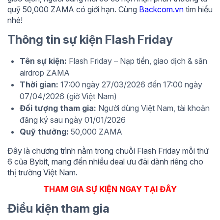
quỹ 50,000 ZAMA có giới hạn. Cùng
Backcom.vn
tìm hiểu
nhé!
Thông tin sự kiện Flash Friday
Tên sự kiện:
Flash Friday – Nạp tiền, giao dịch & săn
airdrop ZAMA
Thời gian:
17:00 ngày 27/03/2026 đến 17:00 ngày
07/04/2026 (giờ Việt Nam)
Đối tượng tham gia:
Người dùng Việt Nam, tài khoản
đăng ký sau ngày 01/01/2026
Quỹ thưởng:
50,000 ZAMA
Đây là chương trình nằm trong chuỗi Flash Friday mỗi thứ
6 của Bybit, mang đến nhiều deal ưu đãi dành riêng cho
thị trường Việt Nam.
THAM GIA SỰ KIỆN NGAY TẠI ĐÂY
Điều kiện tham gia