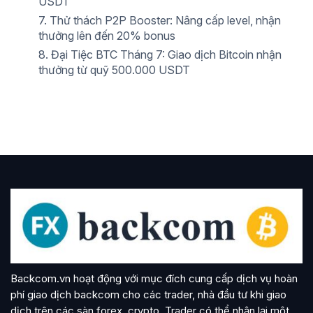
USDT
7.
Thử thách P2P Booster: Nâng cấp level, nhận
thưởng lên đến 20% bonus
8.
Đại Tiệc BTC Tháng 7: Giao dịch Bitcoin nhận
thưởng từ quỹ 500.000 USDT
Backcom.vn hoạt động với mục đích cung cấp dịch vụ hoàn
phí giao dịch backcom cho các trader, nhà đầu tư khi giao
dịch trên các sàn forex, crypto. Trader có thể nhận lại một