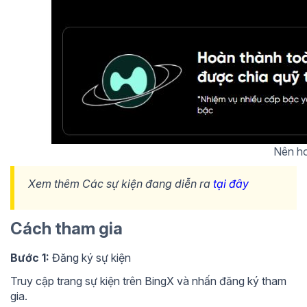
Nên ho
Xem thêm Các sự kiện đang diễn ra
tại đây
Cách tham gia
Bước 1:
Đăng ký sự kiện
Truy cập trang sự kiện trên BingX và nhấn đăng ký tham
gia.