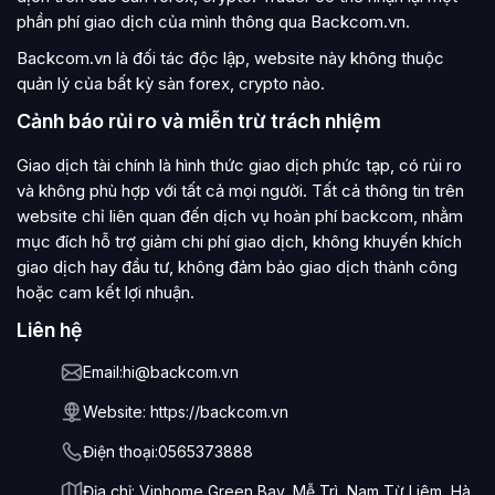
phần phí giao dịch của mình thông qua Backcom.vn.
Backcom.vn là đối tác độc lập, website này không thuộc
quản lý của bất kỳ sàn forex, crypto nào.
Cảnh báo rủi ro và miễn trừ trách nhiệm
Giao dịch tài chính là hình thức giao dịch phức tạp, có rủi ro
và không phù hợp với tất cả mọi người. Tất cả thông tin trên
website chỉ liên quan đến dịch vụ hoàn phí backcom, nhằm
mục đích hỗ trợ giảm chi phí giao dịch, không khuyến khích
giao dịch hay đầu tư, không đảm bảo giao dịch thành công
hoặc cam kết lợi nhuận.
Liên hệ
Email:
hi@backcom.vn
Website: https://backcom.vn
Điện thoại:
0565373888
Địa chỉ: Vinhome Green Bay, Mễ Trì, Nam Từ Liêm, Hà