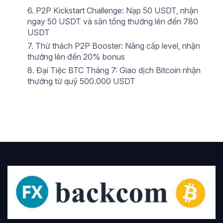
6.
P2P Kickstart Challenge: Nạp 50 USDT, nhận
ngay 50 USDT và săn tổng thưởng lên đến 780
USDT
7.
Thử thách P2P Booster: Nâng cấp level, nhận
thưởng lên đến 20% bonus
8.
Đại Tiệc BTC Tháng 7: Giao dịch Bitcoin nhận
thưởng từ quỹ 500.000 USDT