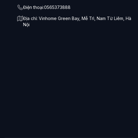
Điện thoại:
0565373888
Địa chỉ: Vinhome Green Bay, Mễ Trì, Nam Từ Liêm, Hà
Nội