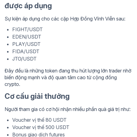
được áp dụng
Sự kiện áp dụng cho các cặp Hợp Đồng Vĩnh Viễn sau:
FIGHT/USDT
EDEN/USDT
PLAY/USDT
FIDA/USDT
JTO/USDT
Đây đều là những token đang thu hút lượng lớn trader nhờ
biến động mạnh và độ quan tâm cao từ cộng đồng
crypto.
Cơ cấu giải thưởng
Người tham gia có cơ hội nhận nhiều phần quà giá trị như:
Voucher vị thế 80 USDT
Voucher vị thế 500 USDT
Bonus giao dịch futures