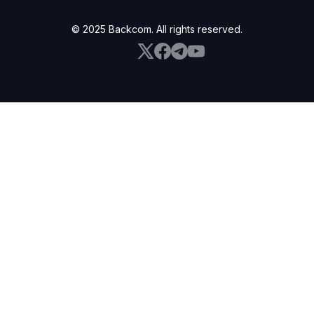
© 2025 Backcom. All rights reserved.