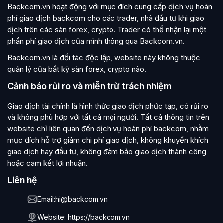
Backcom.vn hoạt động với mục đích cung cấp dịch vụ hoàn
phí giao dịch backcom cho các trader, nhà đầu tư khi giao
dịch trên các sàn forex, crypto. Trader có thể nhận lại một
phần phí giao dịch của mình thông qua Backcom.vn.
Backcom.vn là đối tác độc lập, website này không thuộc
quản lý của bất kỳ sàn forex, crypto nào.
Cảnh báo rủi ro và miễn trừ trách nhiệm
Giao dịch tài chính là hình thức giao dịch phức tạp, có rủi ro
và không phù hợp với tất cả mọi người. Tất cả thông tin trên
website chỉ liên quan đến dịch vụ hoàn phí backcom, nhằm
mục đích hỗ trợ giảm chi phí giao dịch, không khuyến khích
giao dịch hay đầu tư, không đảm bảo giao dịch thành công
hoặc cam kết lợi nhuận.
Liên hệ
Email:
hi@backcom.vn
Website: https://backcom.vn