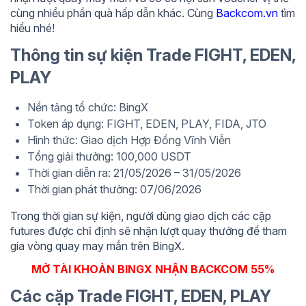
cùng nhiều phần quà hấp dẫn khác. Cùng
Backcom.vn
tìm
hiểu nhé!
Thông tin sự kiện Trade FIGHT, EDEN,
PLAY
Nền tảng tổ chức: BingX
Token áp dụng: FIGHT, EDEN, PLAY, FIDA, JTO
Hình thức: Giao dịch Hợp Đồng Vĩnh Viễn
Tổng giải thưởng: 100,000 USDT
Thời gian diễn ra: 21/05/2026 – 31/05/2026
Thời gian phát thưởng: 07/06/2026
Trong thời gian sự kiện, người dùng giao dịch các cặp
futures được chỉ định sẽ nhận lượt quay thưởng để tham
gia vòng quay may mắn trên BingX.
MỞ TÀI KHOẢN BINGX NHẬN BACKCOM 55%
Các cặp Trade FIGHT, EDEN, PLAY