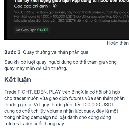
Hoàn thàn
Bước 3:
Quay thưởng và nhận phần quà
Sau khi có lượt quay, người dùng có thể tham gia vòng
quay may mắn để săn thưởng.
Kết luận
Trade FIGHT, EDEN, PLAY trên BingX là cơ hội phù hợp
cho trader muốn vừa giao dịch futures vừa săn thêm phần
thưởng giá trị. Với quỹ thưởng lên đến 100,000 USDT
cùng cơ chế tích lũy volume nhận lượt quay, đây là một
trong những campaign nổi bật dành cho cộng đồng
futures trader cuối tháng này.